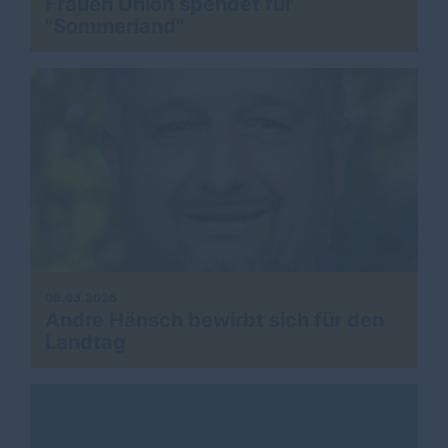
Frauen Union spendet für
"Sommerland"
09.03.2026
Andre Hänsch bewirbt sich für den
Landtag