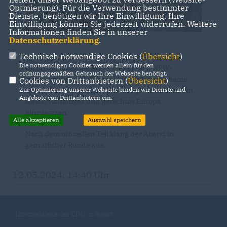
Optmierung). Für die Verwendung bestimmter
Dienste, benötigen wir Ihre Einwilligung. Ihre
Einwilligung können Sie jederzeit widerrufen. Weitere
Informationen finden Sie in unserer
Datenschutzerklärung
.
Technisch notwendige Cookies (
Übersicht
)
Die notwendigen Cookies werden allein für den
Im Blauen Saal des Rathauses sprach NRW-
ordnungsgemäßen Gebrauch der Webseite benötigt.
Europaminister Nathanael Liminski zum Thema
Cookies von Drittanbietern (
Übersicht
)
Europa. Er betonte die Notwendigkeit, sich für ein
Zur Optimierung unserer Webseite binden wir Dienste und
Angebote von Drittanbietern ein.
freies, vielfältiges und gerechtes Europa
einzusetzen.
Alle akzeptieren
Auswahl speichern
Nach dem offiziellen Teil klang der Abend in
gemütlicher Runde aus.
12.05.2024, 14:40 Uhr
Internetseite der CDU in Soest